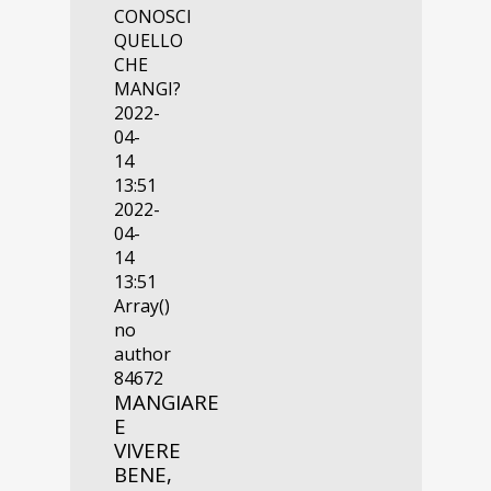
CONOSCI
QUELLO
CHE
MANGI?
2022-
04-
14
13:51
2022-
04-
14
13:51
Array()
no
author
84672
MANGIARE
E
VIVERE
BENE,