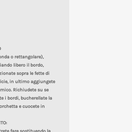
O
onda o rettangolare),
ando libero il bordo,
zionate sopra le fette di
ficie, in ultimo aggiungete
amico. Richiudete su se
te i bordi, bucherellate la
forchetta e cuocete in
TO:
rete fare sostituendo la