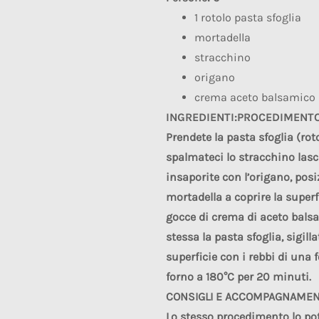
1 rotolo pasta sfoglia
mortadella
stracchino
origano
crema aceto balsamico
INGREDIENTI:
PROCEDIMENT
Prendete la pasta sfoglia (rot
spalmateci lo stracchino lasci
insaporite con l’origano, posi
mortadella a coprire la super
gocce di crema di aceto bals
stessa la pasta sfoglia, sigilla
superficie con i rebbi di una 
forno a 180°C per 20 minuti.
CONSIGLI E ACCOMPAGNAMEN
Lo stesso procedimento lo pot