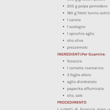
200 g polpa pomodoro
180 g filetti tonno sott'o
1 carota
1 scalogno
1 spicchio aglio
olio oliva
prezzemolo
INGREDIENTI:
Per Guarnire:
focaccia
1 rametto rosmarino
3 foglie alloro
aglio disidratato
paparika affumicata
olio, sale
PROCEDIMENTO
I cubetti di focaccia sono u