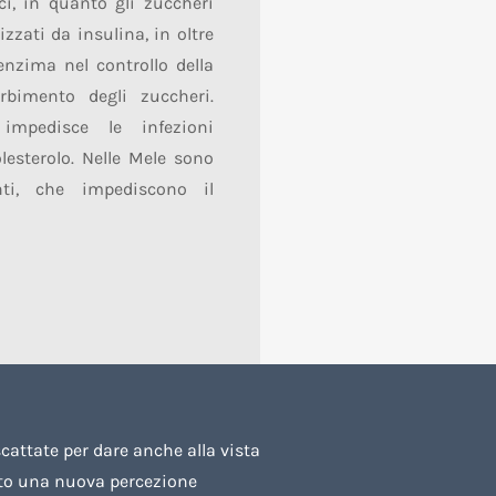
ici, in quanto gli zuccheri
zzati da insulina, in oltre
enzima nel controllo della
orbimento degli zuccheri.
impedisce le infezioni
olesterolo. Nelle Mele sono
nti, che impediscono il
cattate per dare anche alla vista
tto una nuova percezione