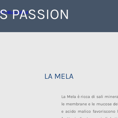
IS PASSION
LA MELA
La Mela è ricca di sali miner
le membrane e le mucose dell
e acido malico favoriscono l