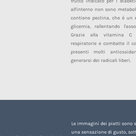
frutto indicato per i diabet
all'interno non sono metaboli
contiene pectina, che è un 
glicemia, rallentando l'ass
Grazie alla vitamina C 
respiratorie e combatte il c
presenti molti antiossida
generarsi dei radicali liberi.
Le immagini dei piatti sono s
una sensazione di gusto, so