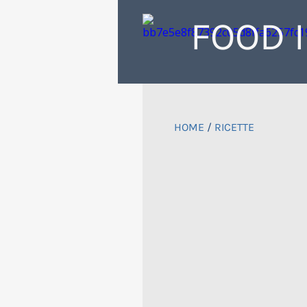
FOOD 
HOME
/
RICETTE